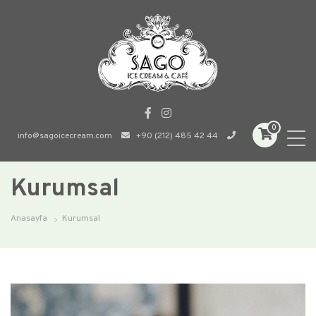
0
info@sagoicecream.com
+90 (212) 485 42 44
Kurumsal
Anasayfa
Kurumsal